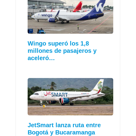
Wingo superó los 1,8
millones de pasajeros y
aceleró…
JetSmart lanza ruta entre
Bogotá y Bucaramanga