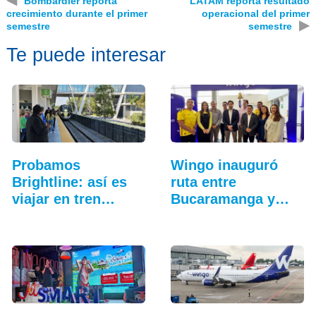
Bombardier reporta
LATAM reporta resultado
crecimiento durante el primer
operacional del primer
▶
semestre
semestre
Te puede interesar
Probamos
Wingo inauguró
Brightline: así es
ruta entre
viajar en tren
Bucaramanga y
entre…
Aruba