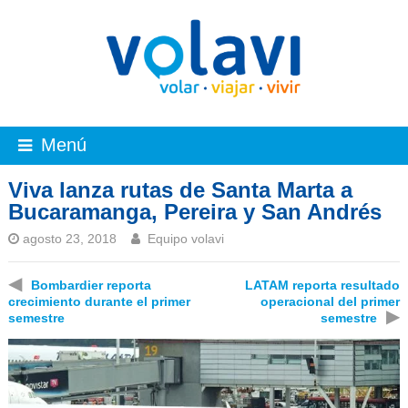
Menú
Viva lanza rutas de Santa Marta a
Bucaramanga, Pereira y San Andrés
agosto 23, 2018
Equipo volavi
◀
Bombardier reporta
LATAM reporta resultado
crecimiento durante el primer
operacional del primer
▶
semestre
semestre