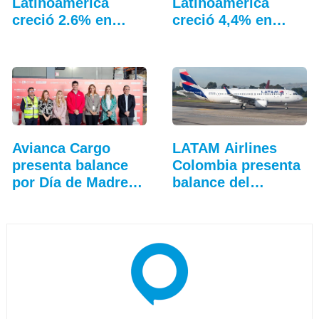
Latinoamérica
Latinoamérica
creció 2.6% en
creció 4,4% en
junio
julio: ALTA
Avianca Cargo
LATAM Airlines
presenta balance
Colombia presenta
por Día de Madres
balance del
2026
tercer…