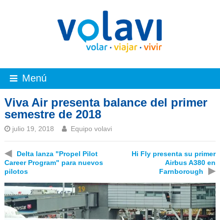
Menú
Viva Air presenta balance del primer
semestre de 2018
julio 19, 2018
Equipo volavi
◀
Delta lanza "Propel Pilot
Hi Fly presenta su primer
Career Program" para nuevos
Airbus A380 en
▶
pilotos
Farnborough