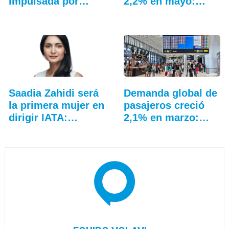
impulsada por
2,2% en mayo:
Asia…
IATA
Saadia Zahidi será
Demanda global de
la primera mujer en
pasajeros creció
dirigir IATA:…
2,1% en marzo:
IATA