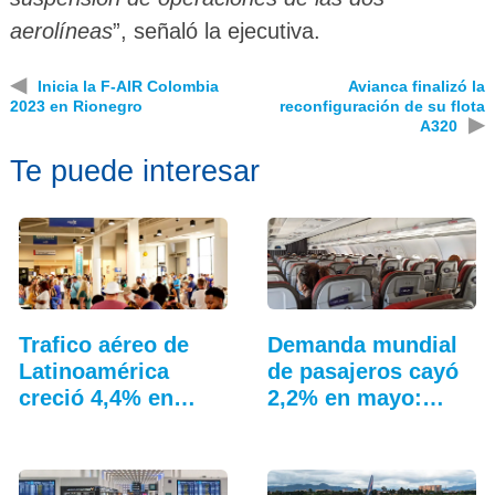
aerolíneas
”, señaló la ejecutiva.
◀
Inicia la F-AIR Colombia
Avianca finalizó la
2023 en Rionegro
reconfiguración de su flota
▶
A320
Te puede interesar
Trafico aéreo de
Demanda mundial
Latinoamérica
de pasajeros cayó
creció 4,4% en
2,2% en mayo:
julio: ALTA
IATA