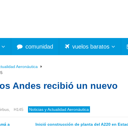
comunidad
vuelos baratos
ctualidad Aeronáutica
45
Los Andes recibió un nuevo
irbus
,
H145
Noticias y Actualidad Aeronáutica
amá a
Inició construcción de planta del A220 en Esta