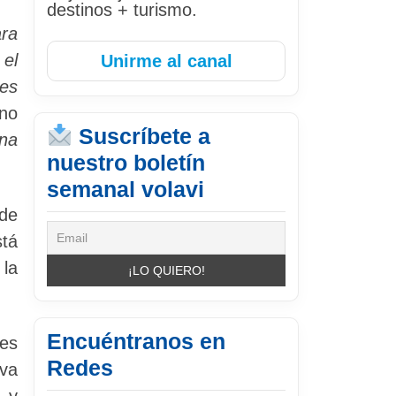
destinos + turismo.
ara
 el
Unirme al canal
nes
ono
Suscríbete a
una
nuestro boletín
semanal volavi
 de
stá
 la
Encuéntranos en
es
Redes
eva
n y