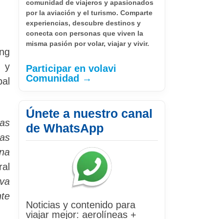
comunidad de viajeros y apasionados
por la aviación y el turismo. Comparte
experiencias, descubre destinos y
conecta con personas que viven la
misma pasión por volar, viajar y vivir.
ing
, y
Participar en volavi
Comunidad →
pal
Únete a nuestro canal
ras
de WhatsApp
as
na
ral
lva
nte
Noticias y contenido para
viajar mejor: aerolíneas +