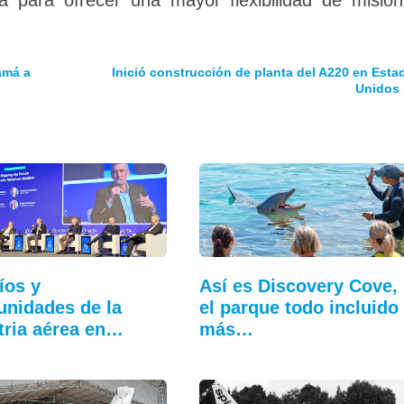
amá a
Inició construcción de planta del A220 en Esta
Unidos
íos y
Así es Discovery Cove,
unidades de la
el parque todo incluido
tria aérea en…
más…