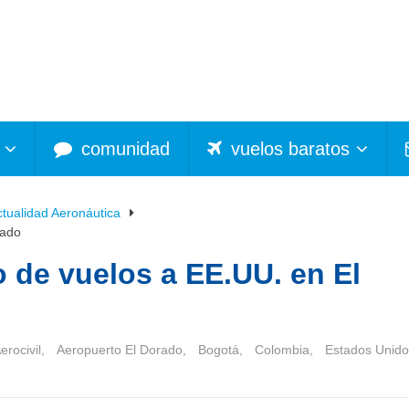
comunidad
vuelos baratos
ctualidad Aeronáutica
rado
o de vuelos a EE.UU. en El
erocivil
,
Aeropuerto El Dorado
,
Bogotá
,
Colombia
,
Estados Unido