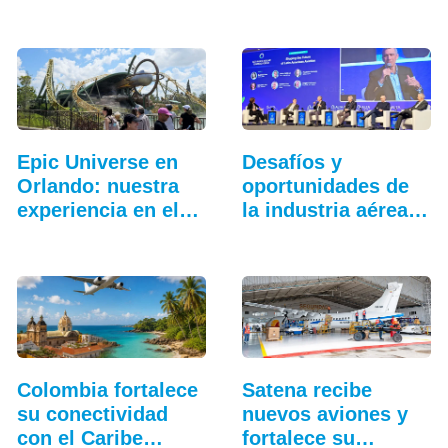
más…
Epic Universe en
Desafíos y
Orlando: nuestra
oportunidades de
experiencia en el…
la industria aérea
en…
Colombia fortalece
Satena recibe
su conectividad
nuevos aviones y
con el Caribe…
fortalece su