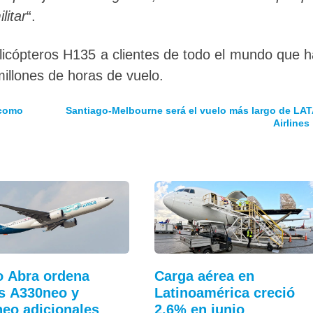
litar
“.
icópteros H135 a clientes de todo el mundo que 
millones de horas de vuelo.
 como
Santiago-Melbourne será el vuelo más largo de LA
Airlines
 Abra ordena
Carga aérea en
s A330neo y
Latinoamérica creció
eo adicionales
2.6% en junio