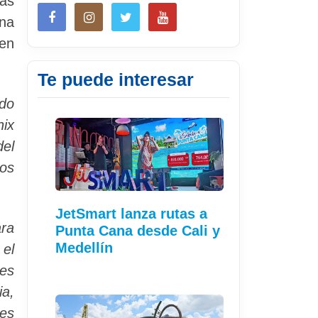
tas
una
 en
Te puede interesar
ndo
nix
del
los
JetSmart lanza rutas a
ara
Punta Cana desde Cali y
Medellín
 el
nes
ia,
ues