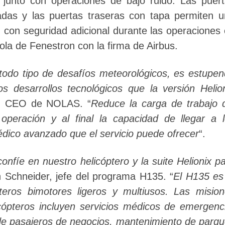
 junto con operaciones de bajo ruido. Las puer
adas y las puertas traseras con tapa permiten 
, con seguridad adicional durante las operaciones
cola de Fenestron con la firma de Airbus.
todo tipo de desafíos meteorológicos, es estupe
s desarrollos tecnológicos que la versión Helio
rd, CEO de NOLAS. “
Reduce la carga de trabajo 
operación y al final la capacidad de llegar a 
édico avanzado que el servicio puede ofrecer
“.
fíe en nuestro helicóptero y la suite Helionix p
in Schneider, jefe del programa H135. “
El H135 es
teros bimotores ligeros y multiusos. Las misio
icópteros incluyen servicios médicos de emergenc
e de pasajeros de negocios, mantenimiento de parq