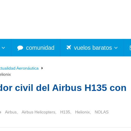
comunidad
vuelos baratos
ctualidad Aeronáutica
lionix
r civil del Airbus H135 con
Airbus
,
Airbus Helicopters
,
H135
,
Helionix
,
NOLAS