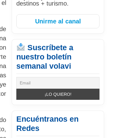
 el
destinos + turismo.
Unirme al canal
 de
una
Suscríbete a
con
nuestro boletín
rte
semanal volavi
ina
cas
uye
tor
Encuéntranos en
odo
Redes
to,