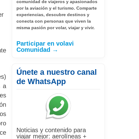
comunidad de viajeros y apasionados
por la aviación y el turismo. Comparte
er
experiencias, descubre destinos y
conecta con personas que viven la
misma pasión por volar, viajar y vivir.
Participar en volavi
Comunidad →
nte
Únete a nuestro canal
es)
de WhatsApp
s a
nes
ión
mos
bro
Noticias y contenido para
ce
viajar mejor: aerolíneas +