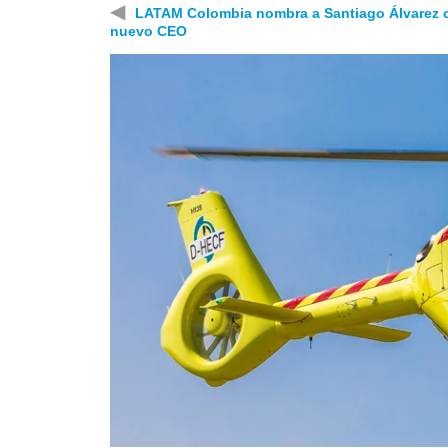
◀
LATAM Colombia nombra a Santiago Álvarez
nuevo CEO