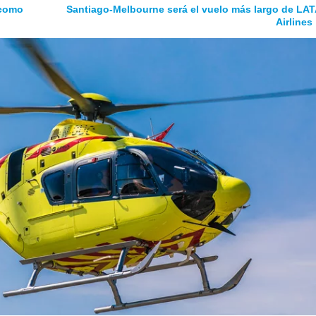
 como
Santiago-Melbourne será el vuelo más largo de LA
Airlines