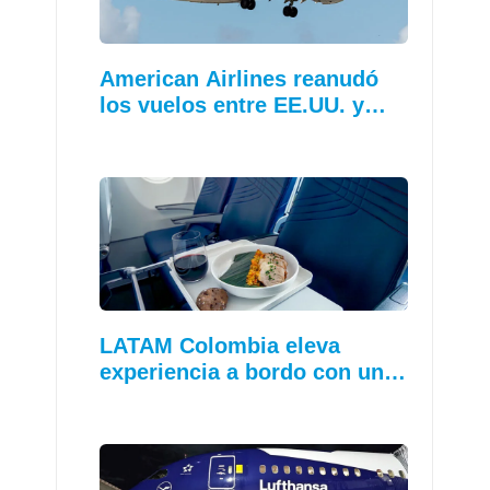
American Airlines reanudó
los vuelos entre EE.UU. y…
LATAM Colombia eleva
experiencia a bordo con un…