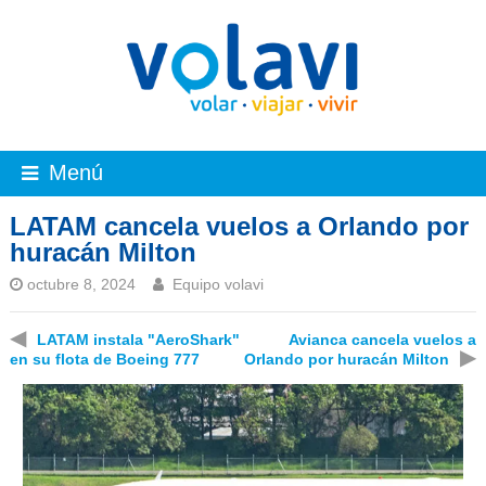
Menú
LATAM cancela vuelos a Orlando por
huracán Milton
octubre 8, 2024
Equipo volavi
◀
LATAM instala "AeroShark"
Avianca cancela vuelos a
▶
en su flota de Boeing 777
Orlando por huracán Milton