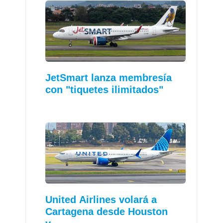
JetSmart lanza membresía
con "tiquetes ilimitados"
United Airlines volará a
Cartagena desde Houston