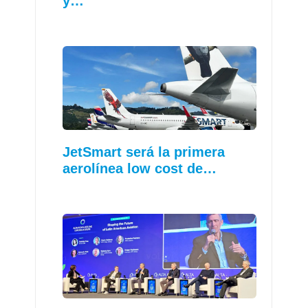
y…
JetSmart será la primera
aerolínea low cost de…