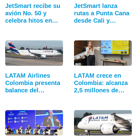
JetSmart recibe su
JetSmart lanza
avión No. 50 y
rutas a Punta Cana
celebra hitos en
desde Cali y
Colombia
Medellín
LATAM Airlines
LATAM crece en
Colombia presenta
Colombia: alcanza
balance del
2,5 millones de…
tercer…