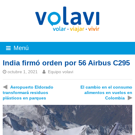
Menú
India firmó orden por 56 Airbus C295
octubre 1, 2021
Equipo volavi
◀
Aeropuerto Eldorado
El cambio en el consumo
transformará residuos
alimentos en vuelos en
▶
plásticos en parques
Colombia