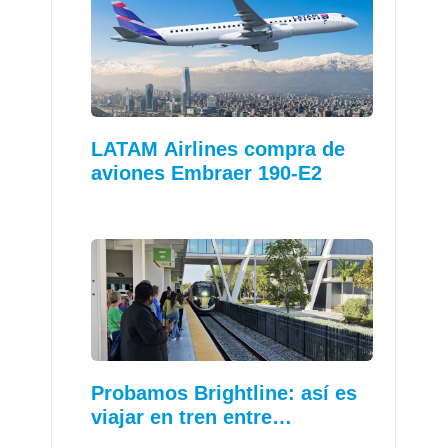
LATAM Airlines compra de
aviones Embraer 190-E2
Probamos Brightline: así es
viajar en tren entre…