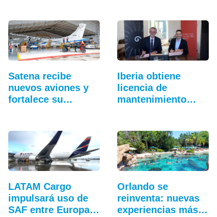
más…
adicionales
Satena recibe
Iberia obtiene
nuevos aviones y
licencia de
fortalece su
mantenimiento
hangar…
para…
LATAM Cargo
Orlando se
impulsará uso de
reinventa: nuevas
SAF entre Europa y
experiencias más