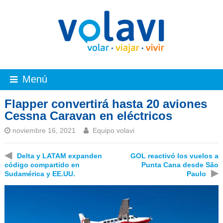
Menú
Flapper convertirá hasta 20 aviones
Cessna Caravan en eléctricos
noviembre 16, 2021
Equipo volavi
◀
Delta y LATAM expanden
GOL reactivó los vuelos a
código compartido en
Punta Cana desde São
▶
Sudamérica y EE.UU.
Paulo