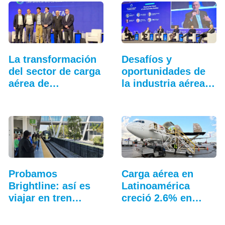
La transformación
Desafíos y
del sector de carga
oportunidades de
aérea de
la industria aérea
Latinoamérica
en…
Probamos
Carga aérea en
Brightline: así es
Latinoamérica
viajar en tren
creció 2.6% en
entre…
junio