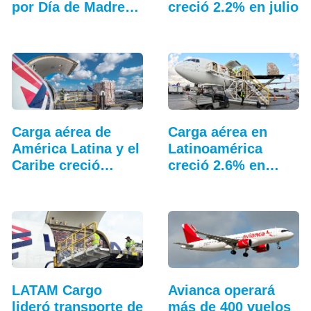
por Día de Madres
creció 2.2% en julio
2026
Carga aérea de
Carga aérea en
América Latina y el
Latinoamérica
Caribe creció…
creció 2.6% en
junio
LATAM Cargo
Avianca operará
lideró transporte de
más de 400 vuelos