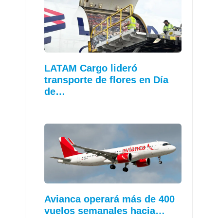
LATAM Cargo lideró
transporte de flores en Día
de…
Avianca operará más de 400
vuelos semanales hacia…