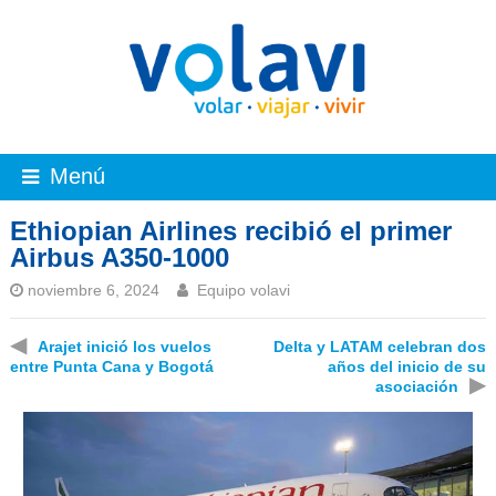
Menú
Ethiopian Airlines recibió el primer
Airbus A350-1000
noviembre 6, 2024
Equipo volavi
◀
Arajet inició los vuelos
Delta y LATAM celebran dos
entre Punta Cana y Bogotá
años del inicio de su
▶
asociación