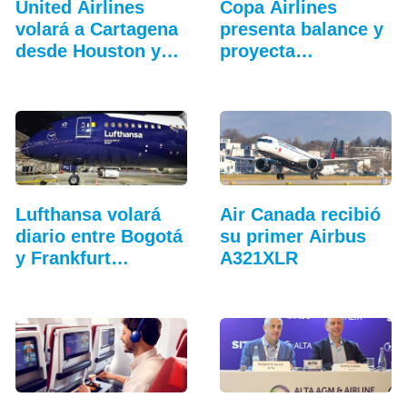
United Airlines
Copa Airlines
volará a Cartagena
presenta balance y
desde Houston y…
proyecta
crecimiento
Lufthansa volará
Air Canada recibió
diario entre Bogotá
su primer Airbus
y Frankfurt…
A321XLR