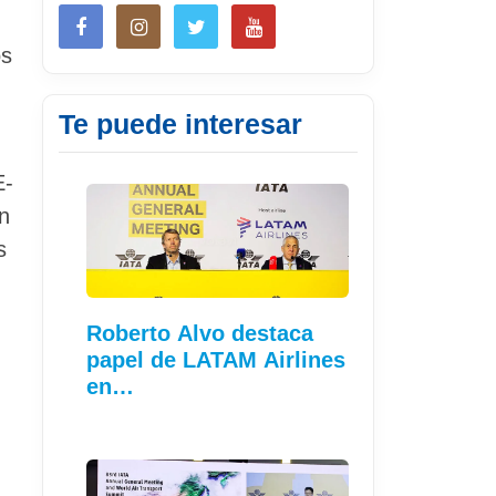
os
Te puede interesar
E-
n
s
Roberto Alvo destaca
papel de LATAM Airlines
en…