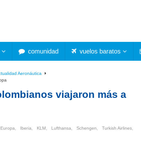
comunidad
vuelos baratos
ctualidad Aeronáutica
ropa
olombianos viajaron más a
Europa
,
Iberia
,
KLM
,
Lufthansa
,
Schengen
,
Turkish Airlines
,