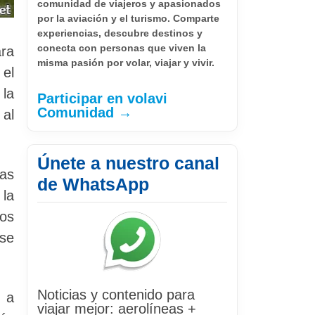
comunidad de viajeros y apasionados
por la aviación y el turismo. Comparte
experiencias, descubre destinos y
conecta con personas que viven la
ra
misma pasión por volar, viajar y vivir.
 el
 la
Participar en volavi
Comunidad →
 al
Únete a nuestro canal
las
de WhatsApp
 la
eos
se
Noticias y contenido para
r a
viajar mejor: aerolíneas +