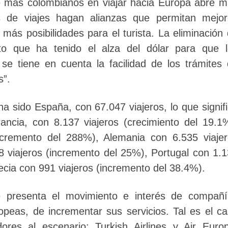
de más colombianos en viajar hacia Europa abre 
as de viajes hagan alianzas que permitan mejo
s posibilidades para el turista. La eliminación
cto que ha tenido el alza del dólar para que 
 se tiene en cuenta la facilidad de los trámites
s”.
ha sido España, con 67.047 viajeros, lo que signif
ncia, con 8.137 viajeros (crecimiento del 19.1
ncremento del 288%), Alemania con 6.535 viaje
18 viajeros (incremento del 25%), Portugal con 1.
ecia con 991 viajeros (incremento del 38.4%).
se presenta el movimiento e interés de compañ
peas, de incrementar sus servicios. Tal es el c
res al escenario: Turkish Airlines y Air Euro