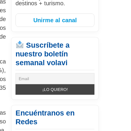
más
destinos + turismo.
res
 de
Unirme al canal
los
 de
Suscríbete a
nuestro boletín
ica
semanal volavi
%),
ros
135
Encuéntranos en
ías
Redes
aso
pa.