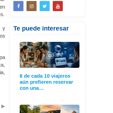
gen
s.
Te puede interesar
 y
ros
opa
ca,
a,
6 de cada 10 viajeros
aún prefieren reservar
con una…
▶