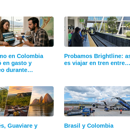
mo en Colombia
Probamos Brightline: a
ó en gasto y
es viajar en tren entre
eo durante…
s, Guaviare y
Brasil y Colombia