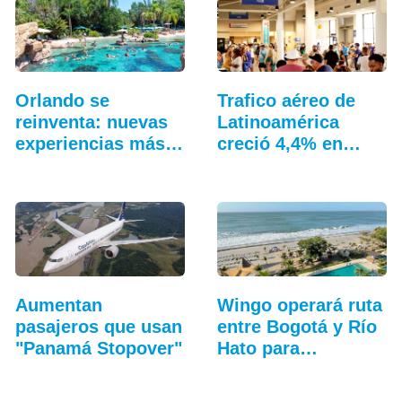
Orlando se
Trafico aéreo de
reinventa: nuevas
Latinoamérica
experiencias más
creció 4,4% en
allá…
julio: ALTA
Aumentan
Wingo operará ruta
pasajeros que usan
entre Bogotá y Río
"Panamá Stopover"
Hato para…