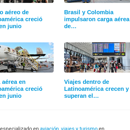
co aéreo de
Brasil y Colombia
oamérica creció
impulsaron carga aérea
en junio
de…
 aérea en
Viajes dentro de
oamérica creció
Latinoamérica crecen y
en junio
superan el…
especializado en
aviación
,
viajes y turismo
en