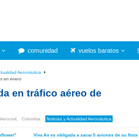
comunidad
vuelos baratos
ctualidad Aeronáutica
os en enero
da en tráfico aéreo de
Aerocivil
,
Colombia
Noticias y Actualidad Aeronáutica
nflower"
Viva Air es obligada a sacar 5 aviones de su flota