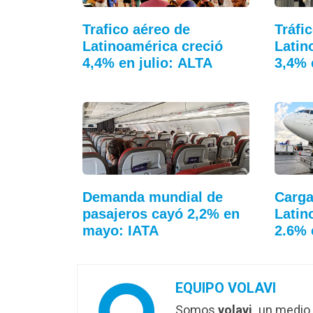
Trafico aéreo de
Tráfi
Latinoamérica creció
Latin
4,4% en julio: ALTA
3,4% 
Demanda mundial de
Carga
pasajeros cayó 2,2% en
Latin
mayo: IATA
2.6% 
EQUIPO VOLAVI
Somos
volavi,
un medio 