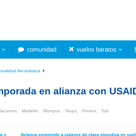
comunidad
vuelos baratos
ctualidad Aeronáutica
emporada en alianza con USAI
Macarena
,
Medellín
,
Mompox
,
Nuquí
,
Pereira
,
Tolú
g y
Avianca sorprende a viajeros de clase ejecutiva en vuel