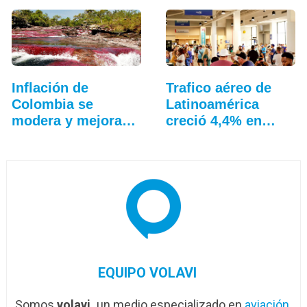
Inflación de
Trafico aéreo de
Colombia se
Latinoamérica
modera y mejoran
creció 4,4% en
precios…
julio: ALTA
EQUIPO VOLAVI
Somos
volavi,
un medio especializado en
aviación
,