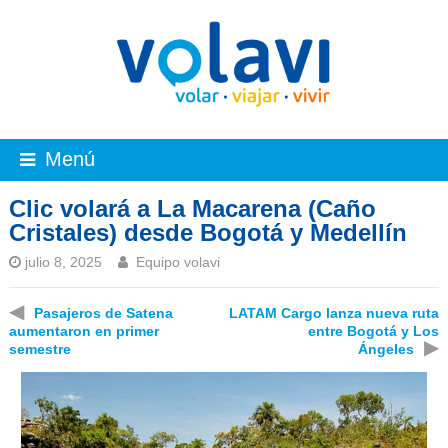
Menú
Clic volará a La Macarena (Caño
Cristales) desde Bogotá y Medellín
julio 8, 2025
Equipo volavi
◀
Pasajeros de Satena
LATAM Cargo lanza nueva ruta
aumentaron en primer
entre Bogotá y Los
▶
semestre
Ángeles