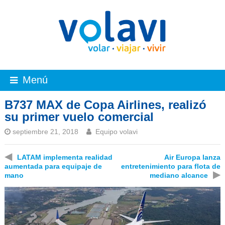
Menú
B737 MAX de Copa Airlines, realizó
su primer vuelo comercial
septiembre 21, 2018
Equipo volavi
◀
LATAM implementa realidad
Air Europa lanza
aumentada para equipaje de
entretenimiento para flota de
▶
mano
mediano alcance