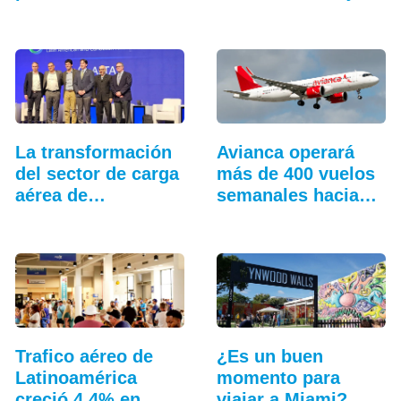
2026
La transformación
Avianca operará
del sector de carga
más de 400 vuelos
aérea de
semanales hacia…
Latinoamérica
Trafico aéreo de
¿Es un buen
Latinoamérica
momento para
creció 4,4% en
viajar a Miami?