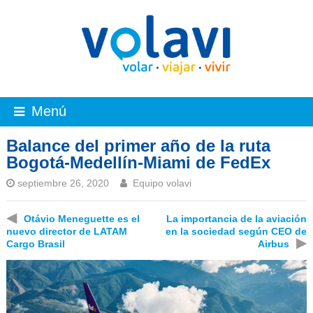
Menú
Balance del primer año de la ruta
Bogotá-Medellín-Miami de FedEx
septiembre 26, 2020
Equipo volavi
◀
Otávio Meneguette es el
La importancia de la aviación
nuevo director de LATAM
en la sociedad según CEO de
▶
Cargo Brasil
Airbus