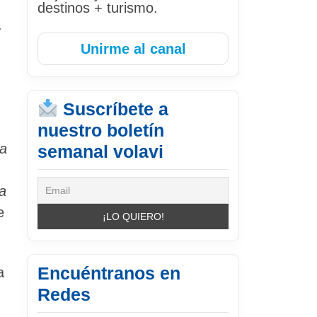
destinos + turismo.
.
Unirme al canal
Suscríbete a
nuestro boletín
ra
semanal volavi
a
e
Encuéntranos en
a
Redes