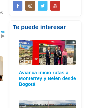
és
Te puede interesar
 de
▶
Avianca inició rutas a
Monterrey y Belén desde
Bogotá