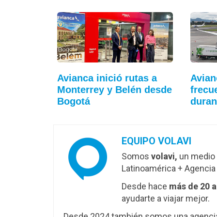
Avianca inició rutas a
Avian
Monterrey y Belén desde
frecu
Bogotá
duran
EQUIPO VOLAVI
Somos
volavi,
un medio 
Latinoamérica + Agencia 
Desde hace
más de 20 
ayudarte a viajar mejor.
Desde 2024 también somos una agencia 