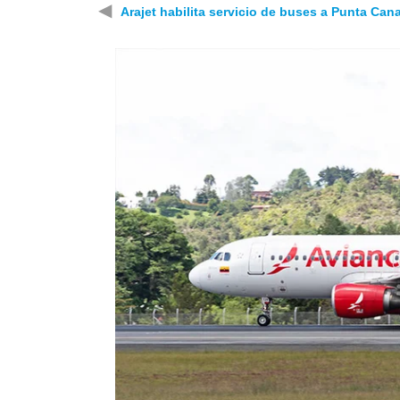
◀
Arajet habilita servicio de buses a Punta Can