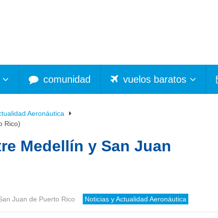
comunidad
vuelos baratos
ctualidad Aeronáutica
o Rico)
tre Medellín y San Juan
San Juan de Puerto Rico
Noticias y Actualidad Aeronáutica