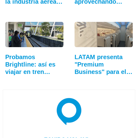
la industria aérea
aprovechando
en…
oportunidades":…
Probamos
LATAM presenta
Brightline: así es
"Premium
viajar en tren
Business" para el
entre…
Airbus A321XLR