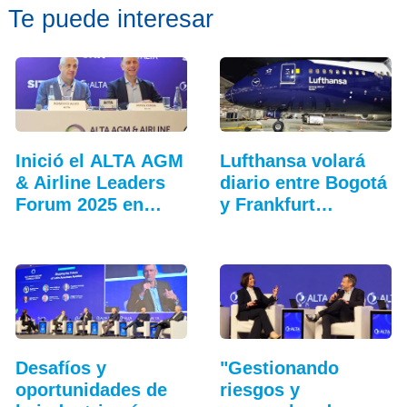
Te puede interesar
Inició el ALTA AGM
Lufthansa volará
& Airline Leaders
diario entre Bogotá
Forum 2025 en
y Frankfurt…
Lima
Desafíos y
"Gestionando
oportunidades de
riesgos y