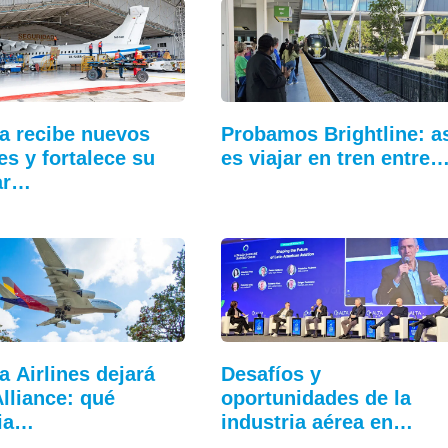
a recibe nuevos
Probamos Brightline: a
es y fortalece su
es viajar en tren entre
ar…
a Airlines dejará
Desafíos y
Alliance: qué
oportunidades de la
ia…
industria aérea en…