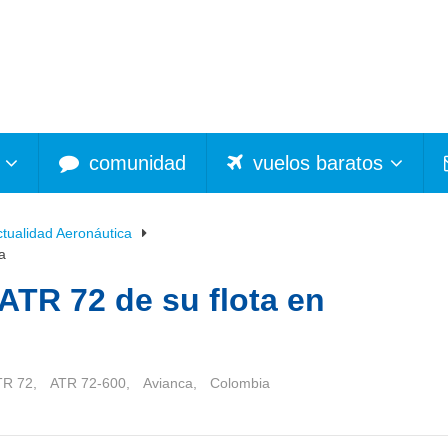
comunidad
vuelos baratos
ctualidad Aeronáutica
a
 ATR 72 de su flota en
TR 72
,
ATR 72-600
,
Avianca
,
Colombia