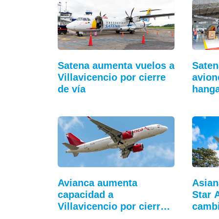
Satena aumenta vuelos a
Saten
Villavicencio por cierre
avion
de vía
hang
Avianca aumenta
Asian
capacidad a
Star 
Villavicencio por cierre
camb
de vía