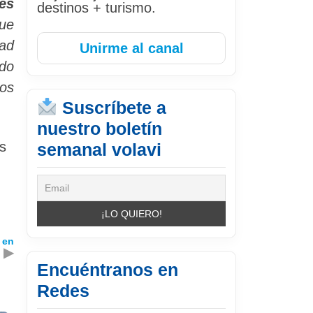
es
destinos + turismo.
que
dad
Unirme al canal
ndo
os
Suscríbete a
nuestro boletín
s
semanal volavi
 en
▶
Encuéntranos en
Redes