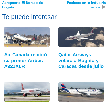
Aeropuerto El Dorado de
Pacheco en la industria
▶
Bogotá
aérea
Te puede interesar
Air Canada recibió
Qatar Airways
su primer Airbus
volará a Bogotá y
A321XLR
Caracas desde julio