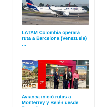
LATAM Colombia operará
ruta a Barcelona (Venezuela)
…
Avianca inició rutas a
Monterrey y Belén desde