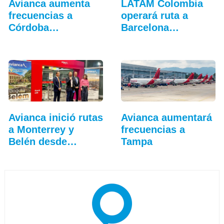
Avianca aumenta
LATAM Colombia
frecuencias a
operará ruta a
Córdoba
Barcelona
(Argentina)
(Venezuela)…
Avianca inició rutas
Avianca aumentará
a Monterrey y
frecuencias a
Belén desde
Tampa
Bogotá