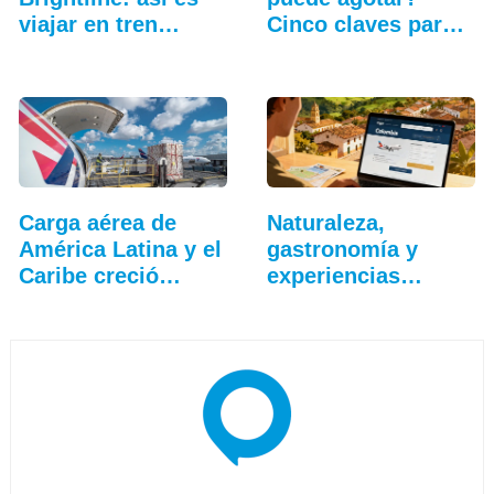
viajar en tren
Cinco claves para
entre…
que…
Carga aérea de
Naturaleza,
América Latina y el
gastronomía y
Caribe creció…
experiencias
exclusivas:…