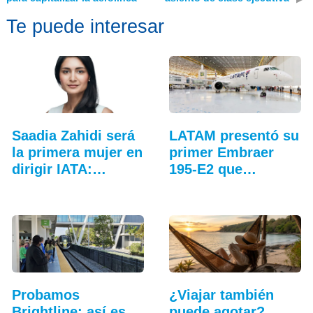
Te puede interesar
Saadia Zahidi será
LATAM presentó su
la primera mujer en
primer Embraer
dirigir IATA:…
195-E2 que
operará…
Probamos
¿Viajar también
Brightline: así es
puede agotar?