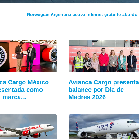
Norwegian Argentina activa internet gratuito abordo
ca Cargo México
Avianca Cargo presenta
esentada como
balance por Día de
a marca…
Madres 2026