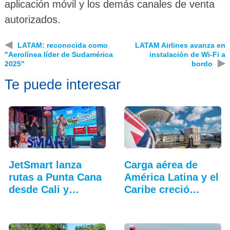
aplicación móvil y los demás canales de venta
autorizados.
◀
LATAM: reconocida como
LATAM Airlines avanza en
"Aerolínea líder de Sudamérica
instalación de Wi-Fi a
▶
2025"
bordo
Te puede interesar
JetSmart lanza
Carga aérea de
rutas a Punta Cana
América Latina y el
desde Cali y
Caribe creció…
Medellín