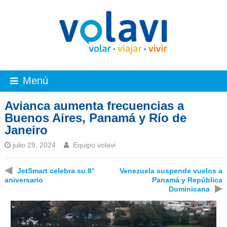
Menú
Avianca aumenta frecuencias a
Buenos Aires, Panamá y Río de
Janeiro
julio 29, 2024
Equipo volavi
◀
JetSmart celebra su 8°
Venezuela suspende vuelos a
aniversario
Panamá y República
▶
Dominicana