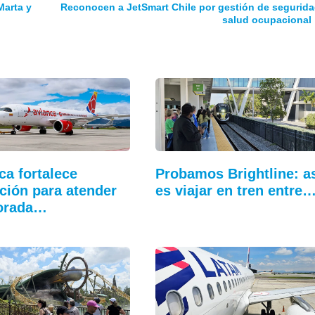
Marta y
Reconocen a JetSmart Chile por gestión de segurida
salud ocupacional
ca fortalece
Probamos Brightline: a
ción para atender
es viajar en tren entre
orada…