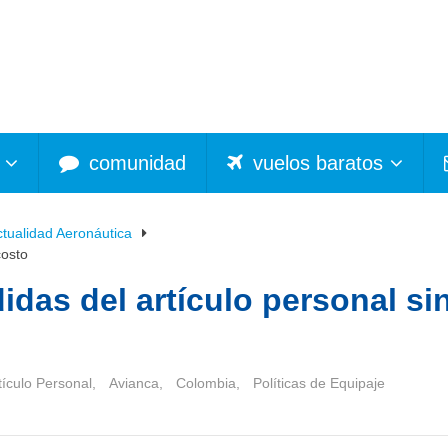
comunidad
vuelos baratos
ctualidad Aeronáutica
costo
idas del artículo personal si
tículo Personal
,
Avianca
,
Colombia
,
Políticas de Equipaje