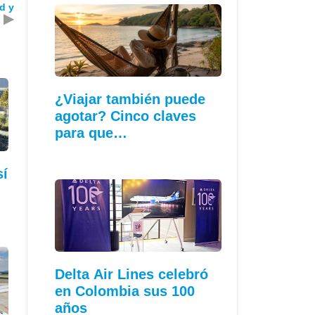
d y
▶
¿Viajar también puede
agotar? Cinco claves
para que…
sí
…
Delta Air Lines celebró
en Colombia sus 100
años