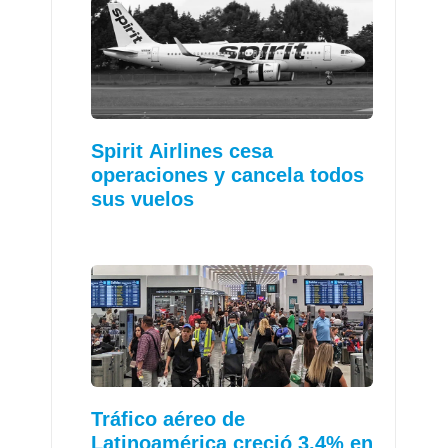
Spirit Airlines cesa
operaciones y cancela todos
sus vuelos
Tráfico aéreo de
Latinoamérica creció 3,4% en