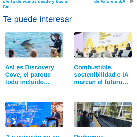
▶
oferta de vuelos desde y hacia
de Valórem S.A.
Cali
Te puede interesar
Así es Discovery
Combustible,
Cove, el parque
sostenibilidad e IA
todo incluido
marcan el futuro
más…
de…
"La aviación no es
Probamos