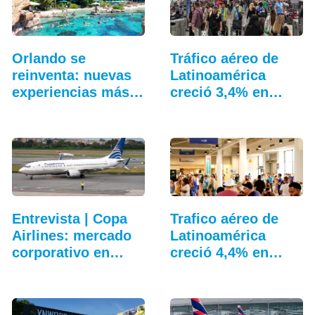
Orlando se
Tráfico aéreo de
reinventa: nuevas
Latinoamérica
experiencias más
creció 3,4% en
allá…
junio
Entrevista | Copa
Trafico aéreo de
Airlines: mercado
Latinoamérica
corporativo en…
creció 4,4% en
julio: ALTA