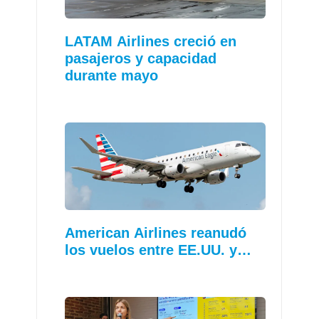
LATAM Airlines creció en
pasajeros y capacidad
durante mayo
American Airlines reanudó
los vuelos entre EE.UU. y…