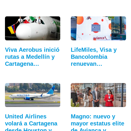
Madrid
campaña
Viva Aerobus inició
LifeMiles, Visa y
rutas a Medellín y
Bancolombia
Cartagena…
renuevan
beneficios de…
United Airlines
Magno: nuevo y
volará a Cartagena
mayor estatus elite
desde Houston y…
de Avianca y