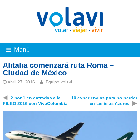
Menú
Alitalia comenzará ruta Roma –
Ciudad de México
abril 27, 2016
Equipo volavi
◀
2 por 1 en entradas a la
10 experiencias para no perder
▶
FILBO 2016 con VivaColombia
en las islas Azores