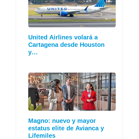
United Airlines volará a
Cartagena desde Houston
y…
Magno: nuevo y mayor
estatus elite de Avianca y
Lifemiles