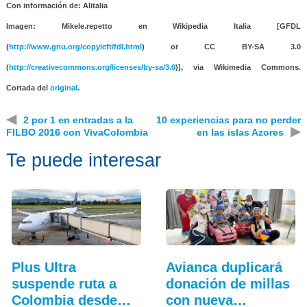
Con información de: Alitalia
Imagen: Mikele.repetto en Wikipedia Italia [GFDL
(
http://www.gnu.org/copyleft/fdl.html
) or CC BY-SA 3.0
(
http://creativecommons.org/licenses/by-sa/3.0
)], via Wikimedia Commons.
Cortada del
original
.
◀
2 por 1 en entradas a la
10 experiencias para no perder
▶
FILBO 2016 con VivaColombia
en las islas Azores
Te puede interesar
Plus Ultra
Avianca duplicará
suspende ruta a
donación de millas
Colombia desde
con nueva