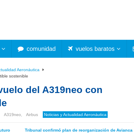
comunidad
vuelos baratos
ctualidad Aeronáutica
ible sostenible
 vuelo del A319neo con
le
A319neo
,
Airbus
Noticias y Actualidad Aeronáutica
uturo
Tribunal confirmó plan de reorganización de Avianca