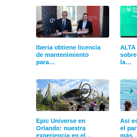
Iberia obtiene licencia
ALTA 
de mantenimiento
sobre
para…
la…
Epic Universe en
Así e
Orlando: nuestra
el pa
experiencia en el…
más