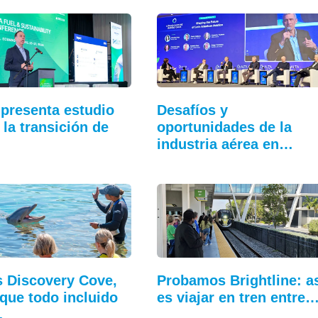
presenta estudio
Desafíos y
 la transición de
oportunidades de la
industria aérea en…
s Discovery Cove,
Probamos Brightline: a
rque todo incluido
es viajar en tren entre
…