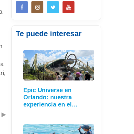
a
Te puede interesar
n
la
ri,
Epic Universe en
Orlando: nuestra
experiencia en el…
▶