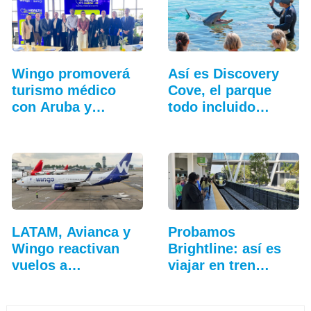
Wingo promoverá
Así es Discovery
turismo médico
Cove, el parque
con Aruba y
todo incluido
Curazao
más…
LATAM, Avianca y
Probamos
Wingo reactivan
Brightline: así es
vuelos a
viajar en tren
Venezuela…
entre…