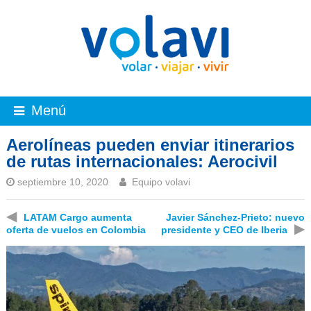
Menú
Aerolíneas pueden enviar itinerarios
de rutas internacionales: Aerocivil
septiembre 10, 2020
Equipo volavi
◀
LATAM Cargo aumenta
Javier Sánchez-Prieto: nuevo
▶
oferta de vuelos en Colombia
presidente y CEO de Iberia