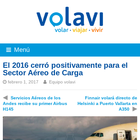
Menú
El 2016 cerró positivamente para el
Sector Aéreo de Carga
febrero 1, 2017
Equipo volavi
◀
Servicios Aéreos de los
Finnair volará directo de
Andes recibe su primer Airbus
Helsinki a Puerto Vallarta en
▶
H145
A350