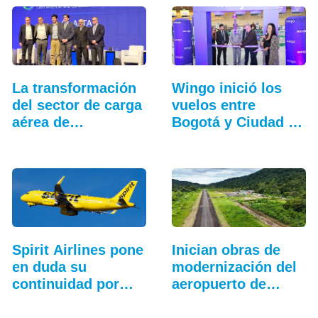
La transformación
Wingo inició los
del sector de carga
vuelos entre
aérea de
Bogotá y Ciudad de
Latinoamérica
Guatemala
Spirit Airlines pone
Inician obras de
en duda su
modernización del
continuidad por…
aeropuerto de…