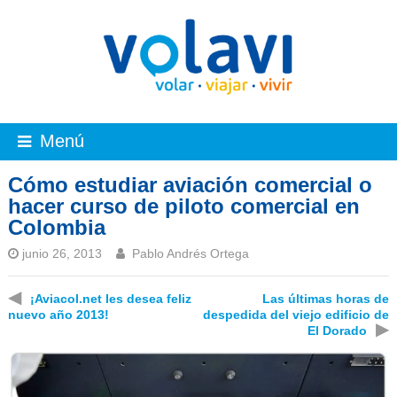
Menú
Cómo estudiar aviación comercial o
hacer curso de piloto comercial en
Colombia
junio 26, 2013
Pablo Andrés Ortega
◀
¡Aviacol.net les desea feliz
Las últimas horas de
nuevo año 2013!
despedida del viejo edificio de
▶
El Dorado