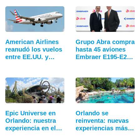
American Airlines
Grupo Abra compra
reanudó los vuelos
hasta 45 aviones
entre EE.UU. y…
Embraer E195-E2…
Epic Universe en
Orlando se
Orlando: nuestra
reinventa: nuevas
experiencia en el…
experiencias más
allá…