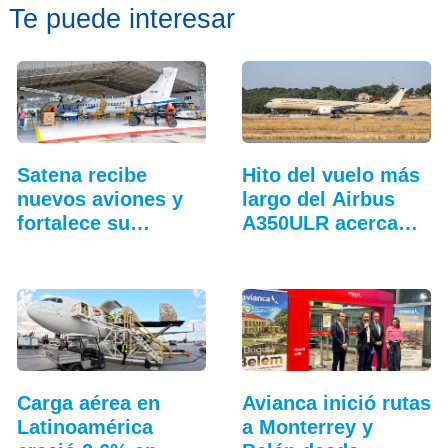
Te puede interesar
Satena recibe
Hito del vuelo más
nuevos aviones y
largo del Airbus
fortalece su
A350ULR acerca…
hangar…
Carga aérea en
Avianca inició rutas
Latinoamérica
a Monterrey y