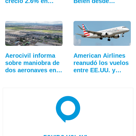
creció 2.6% en
Belén desde
junio
Bogotá
Aerocivil informa
American Airlines
sobre maniobra de
reanudó los vuelos
dos aeronaves en
entre EE.UU. y…
Bogotá