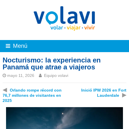
Menú
Nocturismo: la experiencia en
Panamá que atrae a viajeros
mayo 11, 2026
Equipo volavi
◀
Orlando rompe récord con
Inició IPW 2026 en Fort
▶
76,7 millones de visitantes en
Lauderdale
2025