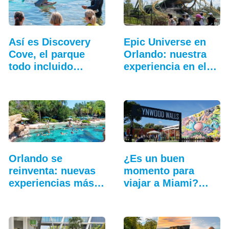
Así es Discovery
Epic Universe en
Cove, el parque
Orlando: nuestra
todo incluido
experiencia en el…
más…
Orlando se
¿Es un buen
reinventa: nuevas
momento para
experiencias más
viajar a Miami?
allá…
Cinco…