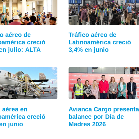
co aéreo de
Tráfico aéreo de
oamérica creció
Latinoamérica creció
en julio: ALTA
3,4% en junio
 aérea en
Avianca Cargo presenta
oamérica creció
balance por Día de
en junio
Madres 2026