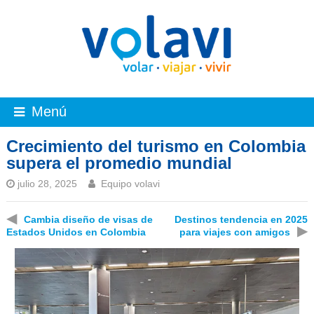
Menú
Crecimiento del turismo en Colombia
supera el promedio mundial
julio 28, 2025
Equipo volavi
◀
Cambia diseño de visas de
Destinos tendencia en 2025
▶
Estados Unidos en Colombia
para viajes con amigos