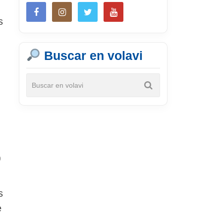
s
Buscar en volavi
0
s
e