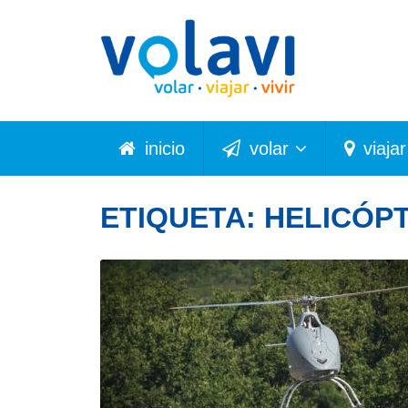
inicio
volar
viajar
ETIQUETA:
HELICÓP