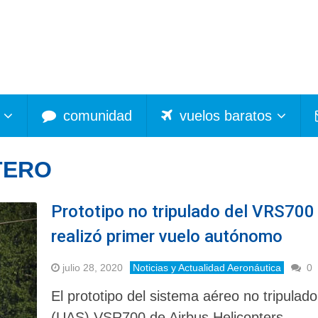
comunidad
vuelos baratos
TERO
Prototipo no tripulado del VRS700
realizó primer vuelo autónomo
julio 28, 2020
Noticias y Actualidad Aeronáutica
0
El prototipo del sistema aéreo no tripulado
(UAS) VSR700 de Airbus Helicopters