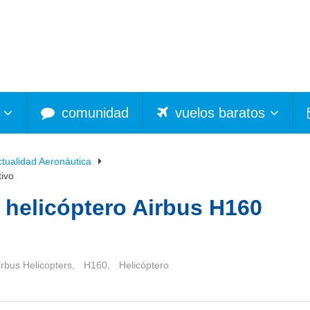
comunidad
vuelos baratos
ctualidad Aeronáutica
tivo
el helicóptero Airbus H160
irbus Helicopters
,
H160
,
Helicóptero