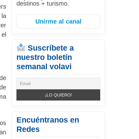
destinos + turismo.
ers
 la
Unirme al canal
cer
 el
Suscríbete a
nuestro boletín
semanal volavi
 de
 de
ma
Encuéntranos en
los
Redes
han