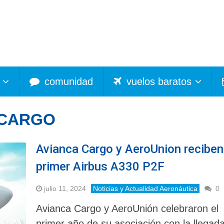
comunidad
vuelos baratos
 CARGO
Avianca Cargo y AeroUnion reciben
primer Airbus A330 P2F
julio 11, 2024
Noticias y Actualidad Aeronáutica
0
Avianca Cargo y AeroUnión celebraron el
primer año de su asociación con la llegad