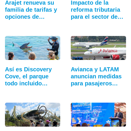
Arajet renueva su
Impacto de la
familia de tarifas y
reforma tributaria
opciones de
para el sector de…
equipaje
Así es Discovery
Avianca y LATAM
Cove, el parque
anuncian medidas
todo incluido
para pasajeros…
más…